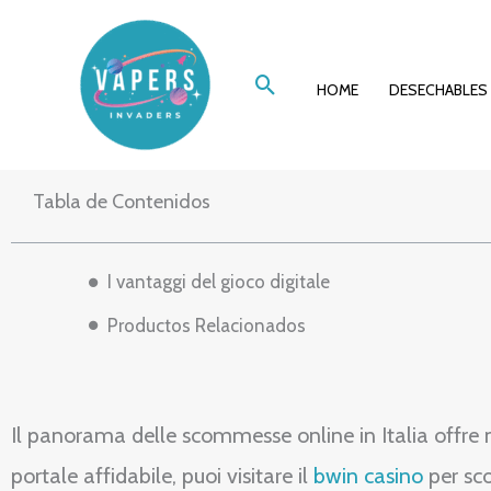
Ir
La guida com
al
Buscar
contenido
HOME
DESECHABLES
Tabla de Contenidos
I vantaggi del gioco digitale
Productos Relacionados
Il panorama delle scommesse online in Italia offre n
portale affidabile, puoi visitare il
bwin casino
per sco