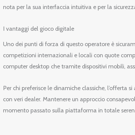
nota per la sua interfaccia intuitiva e per la sicurez
I vantaggi del gioco digitale
Uno dei punti di forza di questo operatore è sicurame
competizioni internazionali e locali con quote compet
computer desktop che tramite dispositivi mobili, ass
Per chi preferisce le dinamiche classiche, l’offerta 
con veri dealer. Mantenere un approccio consapevol
momento passato sulla piattaforma in totale sereni