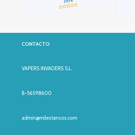
€
3,65
Valorado
con
0
de
5
CONTACTO
VAPERS INVADERS S.L.
B-56598600
admin@milestancos.com