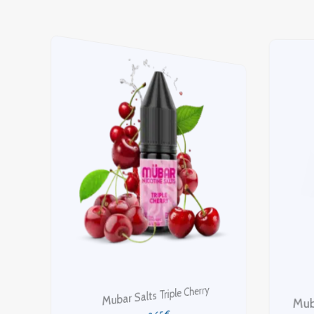
Mubar Salts Strawberry Energy Drink
M