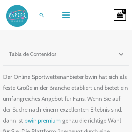
Ir
Erfahrungen mit dem Wettanbieter
al
Buscar
bwin
contenido
Tabla de Contenidos
Der Online Sportwettenanbieter bwin hat sich als
feste Größe in der Branche etabliert und bietet ein
umfangreiches Angebot für Fans. Wenn Sie auf
der Suche nach einem exzellenten Erlebnis sind,
dann ist
bwin premium
genau die richtige Wahl
für Sie. Die Plattform überzeugt durch eine