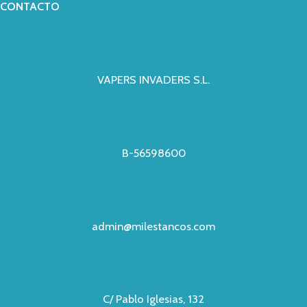
CONTACTO
VAPERS INVADERS S.L.
B-56598600
admin@milestancos.com
C/ Pablo Iglesias, 132