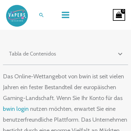
Ir
Die Welt der Sportwetten bei bwin
al
Buscar
erleben
contenido
Tabla de Contenidos
Das Online-Wettangebot von bwin ist seit vielen
Jahren ein fester Bestandteil der europäischen
Gaming-Landschaft. Wenn Sie Ihr Konto für das
bwin login
nutzen möchten, erwartet Sie eine
benutzerfreundliche Plattform. Das Unternehmen
besticht durch eine enorme Vielfalt an Märkten