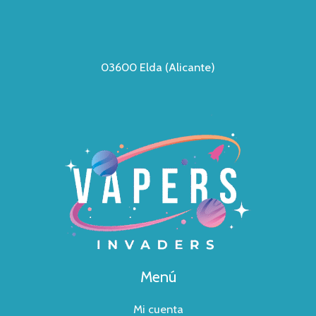
03600 Elda (Alicante)
Menú
Mi cuenta