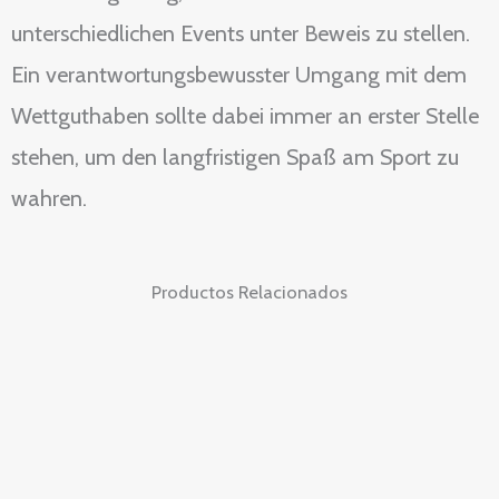
unterschiedlichen Events unter Beweis zu stellen.
Ein verantwortungsbewusster Umgang mit dem
Wettguthaben sollte dabei immer an erster Stelle
stehen, um den langfristigen Spaß am Sport zu
wahren.
Productos Relacionados