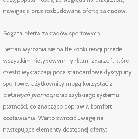
nawigację oraz rozbudowaną ofertę zakładów.
Bogata oferta zakładów sportowych
Betfan wyróżnia się na tle konkurencji przede
wszystkim nietypowymi rynkami zdarzeń, które
często wykraczają poza standardowe dyscypliny
sportowe. Użytkownicy mogą korzystać z
ciekawych promocji
oraz szybkiego systemu
płatności, co znacząco poprawia komfort
obstawiania. Warto zwrócić uwagę na
następujące elementy dostępnej oferty: