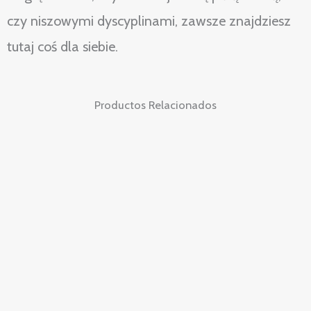
czy niszowymi dyscyplinami, zawsze znajdziesz
tutaj coś dla siebie.
Productos Relacionados