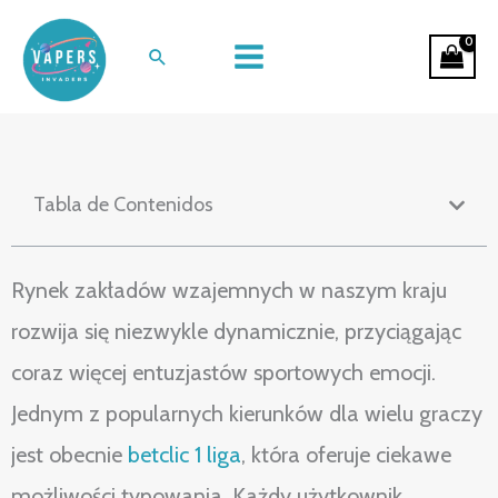
Ir
Analiza oferty bukmacherskiej
al
Buscar
Betclic w Polsce
contenido
Tabla de Contenidos
Rynek zakładów wzajemnych w naszym kraju
rozwija się niezwykle dynamicznie, przyciągając
coraz więcej entuzjastów sportowych emocji.
Jednym z popularnych kierunków dla wielu graczy
jest obecnie
betclic 1 liga
, która oferuje ciekawe
możliwości typowania. Każdy użytkownik