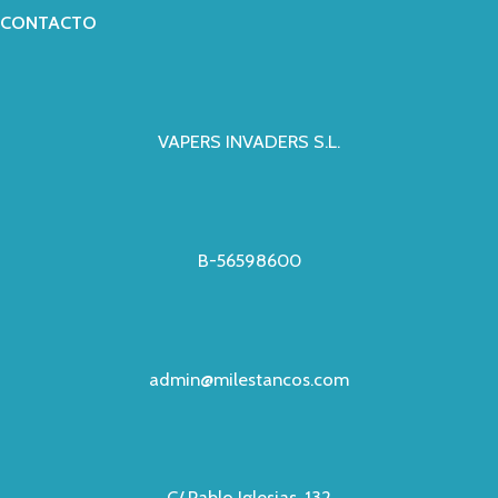
CONTACTO
VAPERS INVADERS S.L.
B-56598600
admin@milestancos.com
C/ Pablo Iglesias, 132