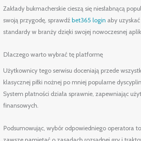
Zakłady bukmacherskie cieszą się niesłabnącą popul
swoją przygodę, sprawdź
bet365 login
aby uzyskać 
standardy w branży dzięki swojej nowoczesnej aplika
Dlaczego warto wybrać tę platformę
Użytkownicy tego serwisu doceniają przede wszyst
klasycznej piłki nożnej po mniej popularne dyscypli
System płatności działa sprawnie, zapewniając uż
finansowych.
Podsumowując, wybór odpowiedniego operatora to 
zawsze pamiętać o zasadach rozsądnej gry i trakto