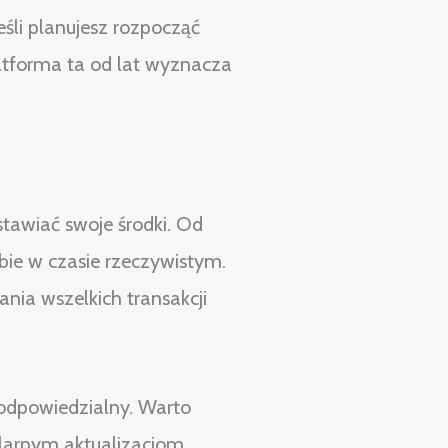
eśli planujesz rozpocząć
atforma ta od lat wyznacza
tawiać swoje środki. Od
ebie w czasie rzeczywistym.
nia wszelkich transakcji
odpowiedzialny. Warto
ularnym aktualizacjom