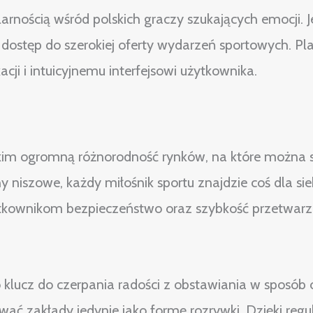
arnością wśród polskich graczy szukających emocji. J
dostęp do szerokiej oferty wydarzeń sportowych. Pl
cji i intuicyjnemu interfejsowi użytkownika.
kim ogromną różnorodność rynków, na które można s
ny niszowe, każdy miłośnik sportu znajdzie coś dla si
ytkownikom bezpieczeństwo oraz szybkość przetwarza
klucz do czerpania radości z obstawiania w sposób 
wać zakłady jedynie jako formę rozrywki. Dzięki reg