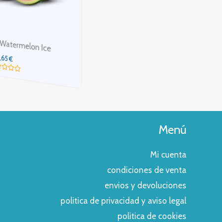
Mubar Salts Triple Cherry
s Watermelon Ice
3,65
€
,65
€
Valorado
con
rado
0
de
5
Menú
Mi cuenta
condiciones de venta
envios y devoluciones
politica de privacidad y aviso legal
politica de cookies