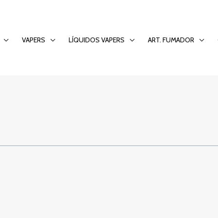
rzewodnik po plat
VAPERS
LÍQUIDOS VAPERS
ART. FUMADOR
bet365