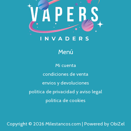
Menú
Mi cuenta
condiciones de venta
envios y devoluciones
politica de privacidad y aviso legal
politica de cookies
Copyright © 2026 Milestancos.com | Powered by ObiZel