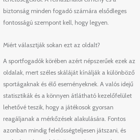
biztonság minden fogadó számára elsődleges
fontosságú szempont kell, hogy legyen.
Miért választják sokan ezt az oldalt?
A sportfogadók körében azért népszerűek ezek az
oldalak, mert széles skáláját kínálják a különböző
sportágaknak és élő eseményeknek. A valós idejű
statisztikák és a könnyen átlátható kezelőfelület
lehetővé teszik, hogy a játékosok gyorsan
reagáljanak a mérkőzések alakulására. Fontos
azonban mindig felelősségteljesen játszani, és