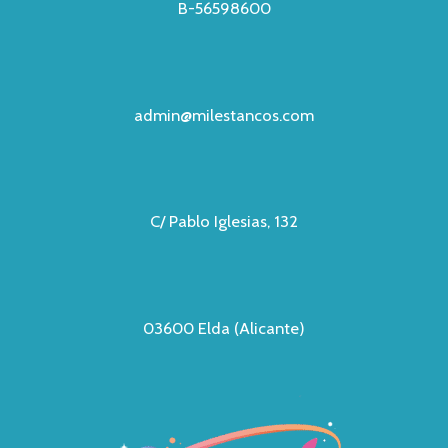
B-56598600
admin@milestancos.com
C/ Pablo Iglesias, 132
03600 Elda (Alicante)