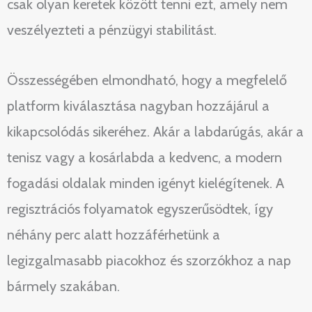
csak olyan keretek között tenni ezt, amely nem
veszélyezteti a pénzügyi stabilitást.
Összességében elmondható, hogy a megfelelő
platform kiválasztása nagyban hozzájárul a
kikapcsolódás sikeréhez. Akár a labdarúgás, akár a
tenisz vagy a kosárlabda a kedvenc, a modern
fogadási oldalak minden igényt kielégítenek. A
regisztrációs folyamatok egyszerűsödtek, így
néhány perc alatt hozzáférhetünk a
legizgalmasabb piacokhoz és szorzókhoz a nap
bármely szakában.