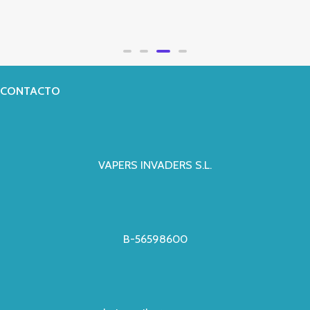
3,65
€
Valorado
con
0
de
5
CONTACTO
VAPERS INVADERS S.L.
B-56598600