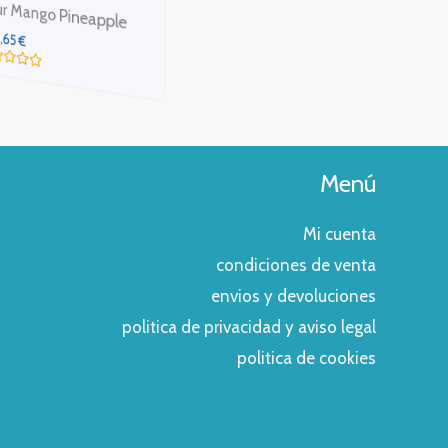
Mubar Salts Triple Cherry
s Watermelon Ice
3,65
€
,65
€
Valorado
con
rado
0
de
5
Menú
Mi cuenta
condiciones de venta
envios y devoluciones
politica de privacidad y aviso legal
politica de cookies