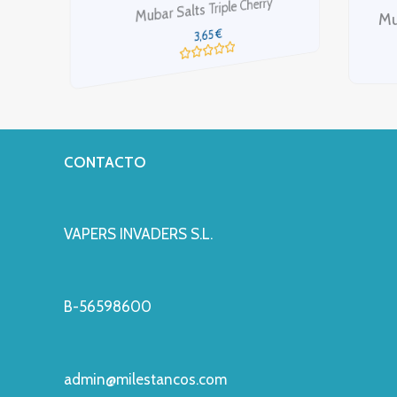
Mubar Salts Strawberry Energy Drink
M
€
3,65
Valorado
con
0
de
5
CONTACTO
VAPERS INVADERS S.L.
B-56598600
admin@milestancos.com