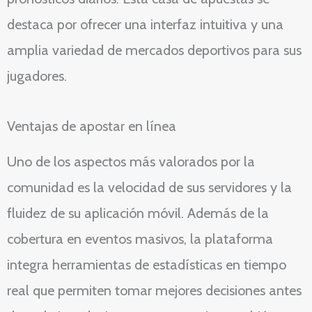
destaca por ofrecer una interfaz intuitiva y una
amplia variedad de mercados deportivos para sus
jugadores.
Ventajas de apostar en línea
Uno de los aspectos más valorados por la
comunidad es la velocidad de sus servidores y la
fluidez de su aplicación móvil. Además de la
cobertura en eventos masivos, la plataforma
integra herramientas de estadísticas en tiempo
real que permiten tomar mejores decisiones antes