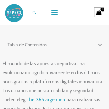
Ir
La experiencia completa de juego
al
Buscar
en bet365
contenido
Tabla de Contenidos
El mundo de las apuestas deportivas ha
evolucionado significativamente en los últimos
años gracias a plataformas digitales innovadoras.
Los usuarios que buscan calidad y seguridad
suelen elegir
bet365 argentina
para realizar sus
pronósticos diarios. Esta casa de apuestas se