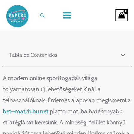
Ir
A Betmatch fogadási élmény
al
Buscar
részletei
contenido
Tabla de Contenidos
A modern online sportfogadás világa
folyamatosan új lehetőségeket kínál a
felhasználóknak. Érdemes alaposan megismerni a
bet–match.hu.net
platformot, ha hatékonyabb
stratégiákat keresünk. A minőségi felület könnyű
navigációt tesz lehetővé minden játékos számára.