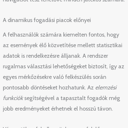
A dinamikus fogadási piacok előnyei
A felhasználók számára kiemelten fontos, hogy
az események élő közvetítése mellett statisztikai
adatok is rendelkezésre álljanak. A rendszer
rugalmas választási lehetőségeket biztosít, így az
egyes mérkőzésekre való felkészülés során
pontosabb döntéseket hozhatunk. Az
elemzési
funkciók
segítségével a tapasztalt fogadók még
jobb eredményeket érhetnek el hosszú távon.