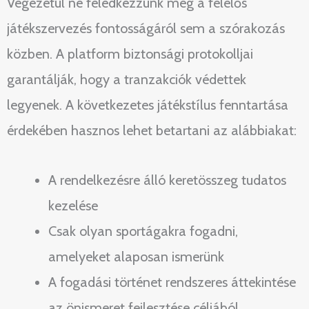
Végezetül ne feledkezzünk meg a felelős
játékszervezés fontosságáról sem a szórakozás
közben. A platform biztonsági protokolljai
garantálják, hogy a tranzakciók védettek
legyenek. A következetes játékstílus fenntartása
érdekében hasznos lehet betartani az alábbiakat:
A rendelkezésre álló keretösszeg tudatos
kezelése
Csak olyan sportágakra fogadni,
amelyeket alaposan ismerünk
A fogadási történet rendszeres áttekintése
az önismeret fejlesztése céljából