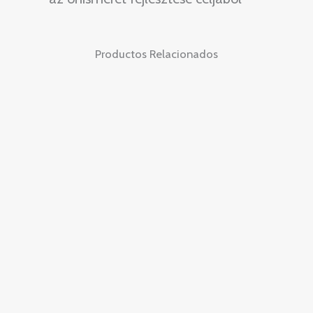
Productos Relacionados