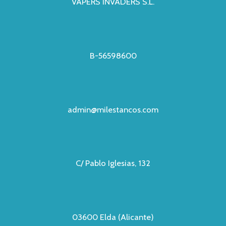
VAPERS INVADERS S.L.
B-56598600
admin@milestancos.com
C/ Pablo Iglesias, 132
03600 Elda (Alicante)