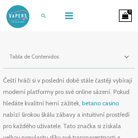
Ir
Komplexní pohled na oblíbenou
al
Buscar
platformu Betano v České republice
contenido
Tabla de Contenidos
Čeští hráči si v poslední době stále častěji vybírají
moderní platformy pro své online sázení. Pokud
hledáte kvalitní herní zážitek,
betano casino
nabízí širokou škálu zábavy a intuitivní prostředí
pro každého uživatele. Tato značka si získala
velkou popularitu díky své transparentnosti a