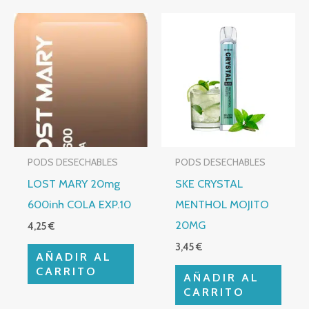
PODS DESECHABLES
PODS DESECHABLES
LOST MARY 20mg
SKE CRYSTAL
600inh COLA EXP.10
MENTHOL MOJITO
20MG
4,25
€
3,45
€
AÑADIR AL
CARRITO
AÑADIR AL
CARRITO