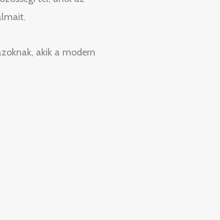
almait.
azoknak, akik a modern