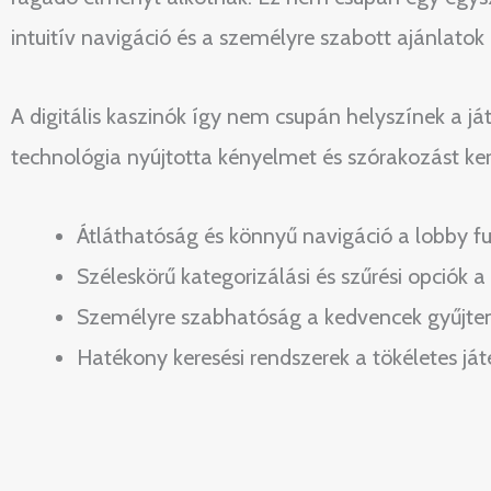
intuitív navigáció és a személyre szabott ajánlatok 
A digitális kaszinók így nem csupán helyszínek a 
technológia nyújtotta kényelmet és szórakozást ker
Átláthatóság és könnyű navigáció a lobby f
Széleskörű kategorizálási és szűrési opciók a
Személyre szabhatóság a kedvencek gyűjte
Hatékony keresési rendszerek a tökéletes já