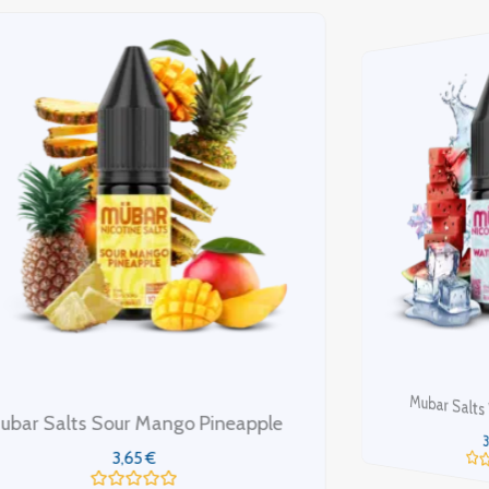
Mubar Salt
ubar Salts Sour Mango Pineapple
3
3,65
€
Valo