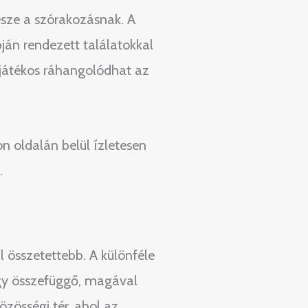
része a szórakozásnak. A
pján rendezett találatokkal
a játékos ráhangolódhat az
on oldalán belül ízletesen
.
l összetettebb. A különféle
 egy összefüggő, magával
zösségi tér, ahol az