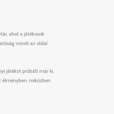
ár, ahol a játékosok
atóság növeli az oldal
i játékot próbált már ki,
 az élményben, miközben