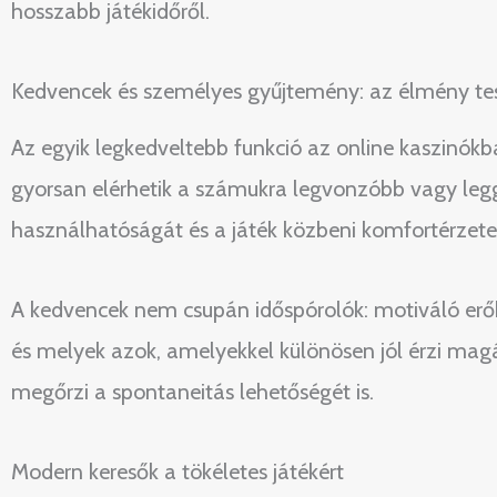
hosszabb játékidőről.
Kedvencek és személyes gyűjtemény: az élmény te
Az egyik legkedveltebb funkció az online kaszinók
gyorsan elérhetik a számukra legvonzóbb vagy leggy
használhatóságát és a játék közbeni komfortérzete
A kedvencek nem csupán időspórolók: motiváló erőké
és melyek azok, amelyekkel különösen jól érzi magá
megőrzi a spontaneitás lehetőségét is.
Modern keresők a tökéletes játékért