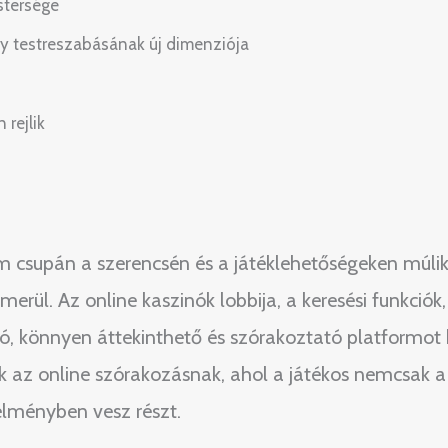
stersége
y testreszabásának új dimenziója
rejlik
m csupán a szerencsén és a játéklehetőségeken múli
erül. Az online kaszinók lobbija, a keresési funkciók
, könnyen áttekinthető és szórakoztató platformot b
ak az online szórakozásnak, ahol a játékos nemcsak a 
 élményben vesz részt.