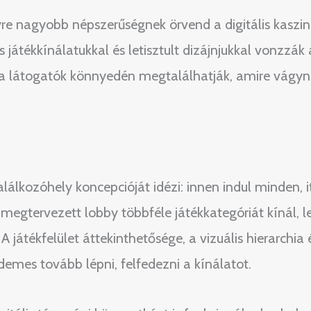
e nagyobb népszerűségnek örvend a digitális kaszin
s játékkínálatukkal és letisztult dizájnjukkal vonzzák
 a látogatók könnyedén megtalálhatják, amire vágy
álkozóhely koncepcióját idézi: innen indul minden, itt
 megtervezett lobby többféle játékkategóriát kínál, 
A játékfelület áttekinthetősége, a vizuális hierarchia
demes tovább lépni, felfedezni a kínálatot.