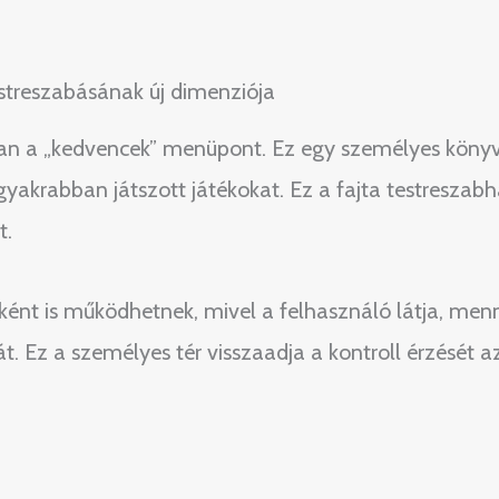
streszabásának új dimenziója
ban a „kedvencek” menüpont. Ez egy személyes könyvt
akrabban játszott játékokat. Ez a fajta testreszabh
t.
nt is működhetnek, mivel a felhasználó látja, menny
t. Ez a személyes tér visszaadja a kontroll érzését