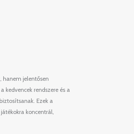
k, hanem jelentősen
, a kedvencek rendszere és a
iztosítsanak. Ezek a
játékokra koncentrál,