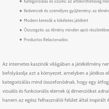
Kategorizálás és szűrés: az áttekinthetőség me
Kedvencek és személyes gyűjtemény: az élmén
Modern keresők a tökéletes játékért
Összegzés: az élmény minden apró részletében 
Productos Relacionados
Az internetes kaszinók világában a játékélmény ne
befolyásolja azt a környezet, amelyben a játékos elm
kategorizálás mind összefonódnak, hogy egy átfogó
vizuális és funkcionális elemek új dimenziókat adn
hanem az egész felhasználói felület által inspirált