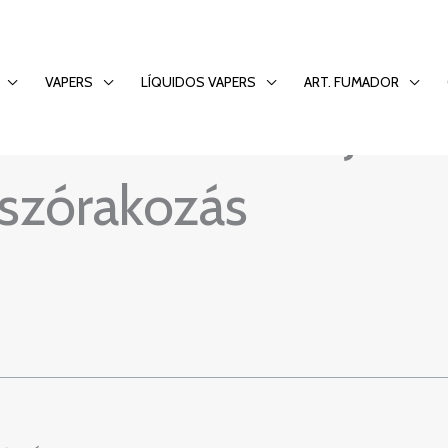
inó dizájnjának hat
VAPERS
LÍQUIDOS VAPERS
ART. FUMADOR
 formálódik újra a d
szórakozás