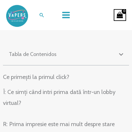
Ir
Arta atmosferei în divertismentul
al
Buscar
cazinourilor online
contenido
Tabla de Contenidos
Ce primești la primul click?
Î: Ce simți când intri prima dată într-un lobby
virtual?
R: Prima impresie este mai mult despre stare