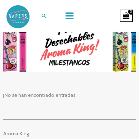
Ir
Vapers Desechables Aroma King
al
Buscar
contenido
¡No se han encontrado entradas!
Aroma King