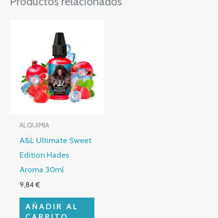
Productos relacionados
ALQUIMIA
A&L Ultimate Sweet
Edition Hades
Aroma 30ml
9,84
€
AÑADIR AL
CARRITO