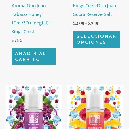
Aroma Don Juan
Kings Crest Don Juan
pueden
Tabaco Honey
Supra Reserve Salt
elegir
10ml/30 (Longfill) –
5,27
€
-
5,91
€
en
Kings Crest
la
SELECCIONAR
5,75
€
página
OPCIONES
de
AÑADIR AL
producto
CARRITO