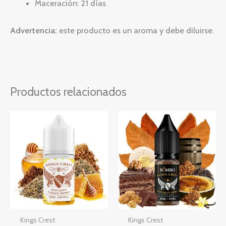
Maceración: 21 días
Advertencia:
este producto es un aroma y debe diluirse.
Productos relacionados
Rango
Este
de
producto
precios:
desde
tiene
5,27 €
múltiples
hasta
5,91 €
variantes.
Las
opciones
Kings Crest
Kings Crest
se