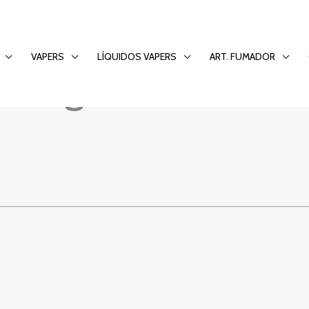
l mondo di Admiral
VAPERS
LÍQUIDOS VAPERS
ART. FUMADOR
ovi giocatori