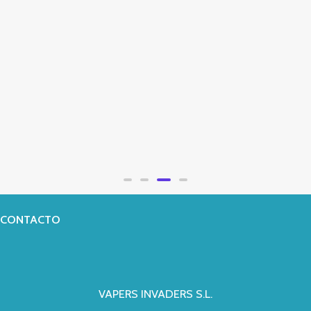
Mubar Salts Sour Mango Pineapple
3,65
€
Valorado
con
0
de
5
CONTACTO
VAPERS INVADERS S.L.