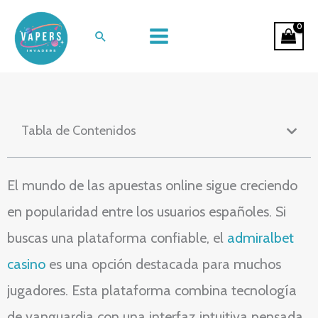
Ir
Explorando la oferta de juegos en
al
Buscar
Admiralbet
contenido
Tabla de Contenidos
El mundo de las apuestas online sigue creciendo
en popularidad entre los usuarios españoles. Si
buscas una plataforma confiable, el
admiralbet
casino
es una opción destacada para muchos
jugadores. Esta plataforma combina tecnología
de vanguardia con una interfaz intuitiva pensada