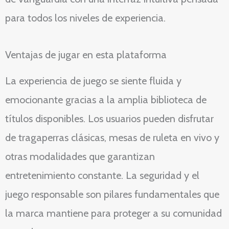
para todos los niveles de experiencia.
Ventajas de jugar en esta plataforma
La experiencia de juego se siente fluida y
emocionante gracias a la amplia biblioteca de
títulos disponibles. Los usuarios pueden disfrutar
de tragaperras clásicas, mesas de ruleta en vivo y
otras modalidades que garantizan
entretenimiento constante. La seguridad y el
juego responsable son pilares fundamentales que
la marca mantiene para proteger a su comunidad