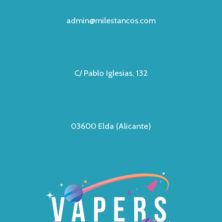
admin@milestancos.com
C/ Pablo Iglesias, 132
03600 Elda (Alicante)