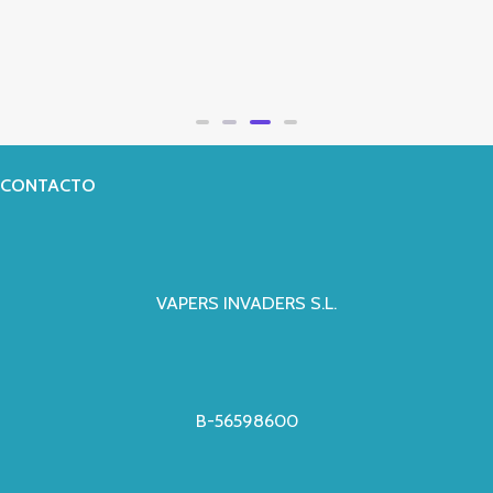
Mubar Salts Sour Mango Pineapple
3,65
€
Valorado
con
0
de
5
CONTACTO
VAPERS INVADERS S.L.
B-56598600