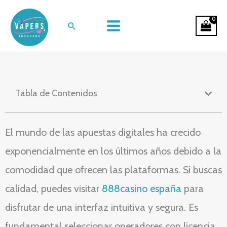
Ir
La excelencia en el juego online: Por
al
Buscar
qué elegir 888casino
contenido
Tabla de Contenidos
El mundo de las apuestas digitales ha crecido
exponencialmente en los últimos años debido a la
comodidad que ofrecen las plataformas. Si buscas
calidad, puedes visitar
888casino españa
para
disfrutar de una interfaz intuitiva y segura. Es
fundamental seleccionar operadores con licencia