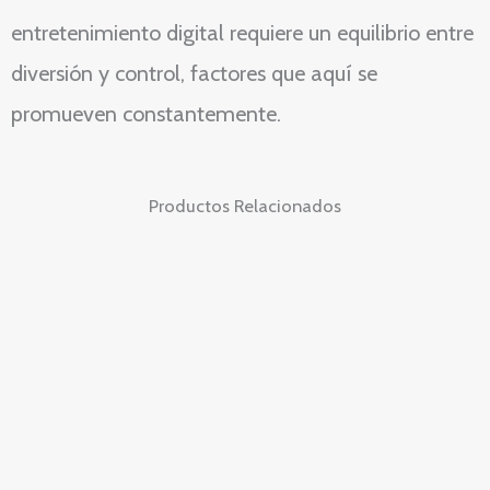
entretenimiento digital requiere un equilibrio entre
diversión y control, factores que aquí se
promueven constantemente.
Productos Relacionados