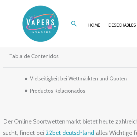
Ir
Erfahrungen mit
al
Buscar
contenido
HOME
DESECHABLES
Tabla de Contenidos
Vielseitigkeit bei Wettmärkten und Quoten
Productos Relacionados
Der Online Sportwettenmarkt bietet heute zahlreic
sucht, findet bei
22bet deutschland
alles Wichtige f