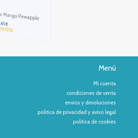
Mubar Salts Triple Cherry
s Watermelon Ice
3,65
€
,65
€
Valorado
con
rado
0
de
5
Menú
Mi cuenta
condiciones de venta
envios y devoluciones
politica de privacidad y aviso legal
politica de cookies