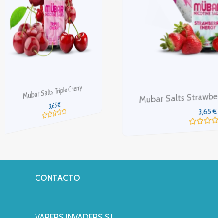
Mubar Salts Strawberry Energy Drink
M
€
3,65
Valorado
con
0
de
5
CONTACTO
VAPERS INVADERS S.L.