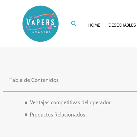
Ir
Explorando la pla
al
Buscar
contenido
HOME
DESECHABLES
el 
Tabla de Contenidos
Ventajas competitivas del operador
Productos Relacionados