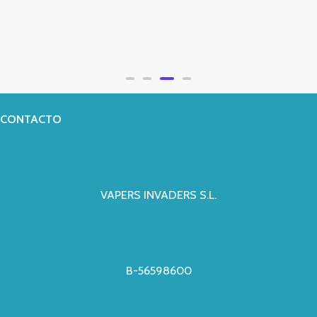
Mubar Salts Sour Mango Pineapple
3,65
€
Valorado
con
0
de
5
CONTACTO
VAPERS INVADERS S.L.
B-56598600