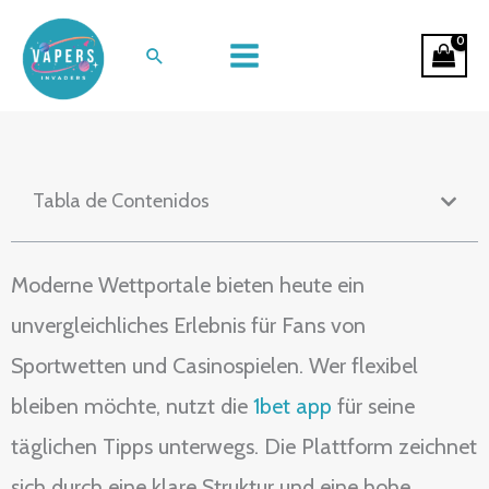
Ir
Die Welt von 1bet: Ein umfassender
al
Buscar
Blick auf das Wettangebot
contenido
Tabla de Contenidos
Moderne Wettportale bieten heute ein
unvergleichliches Erlebnis für Fans von
Sportwetten und Casinospielen. Wer flexibel
bleiben möchte, nutzt die
1bet app
für seine
täglichen Tipps unterwegs. Die Plattform zeichnet
sich durch eine klare Struktur und eine hohe