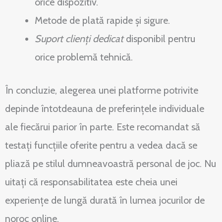
orice dispozitiv.
Metode de plată rapide și sigure.
Suport clienți dedicat
disponibil pentru
orice problemă tehnică.
În concluzie, alegerea unei platforme potrivite
depinde întotdeauna de preferințele individuale
ale fiecărui parior în parte. Este recomandat să
testați funcțiile oferite pentru a vedea dacă se
pliază pe stilul dumneavoastră personal de joc. Nu
uitați că responsabilitatea este cheia unei
experiențe de lungă durată în lumea jocurilor de
noroc online.