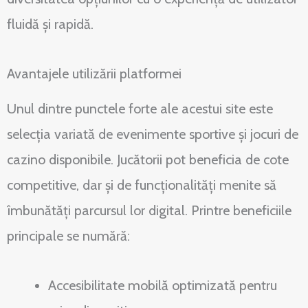
fluidă și rapidă.
Avantajele utilizării platformei
Unul dintre punctele forte ale acestui site este
selecția variată de evenimente sportive și jocuri de
cazino disponibile. Jucătorii pot beneficia de cote
competitive, dar și de funcționalități menite să
îmbunătăți parcursul lor digital. Printre beneficiile
principale se numără:
Accesibilitate mobilă optimizată pentru